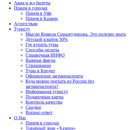
Авиа и жд билеты
Прием в городах
Прием в Уфе
Прием в Казани
Агентствам
Туристу
Мысли Комила Сиразетдинова. Это полезно знать
Детский кэшбэк 50%
Где купить туры
Способы оплаты
Справочная ИНФО
Важные факты
Страхование
Туры в Кредит
Оформление загранпаспорта
Куда можно поехать из России без
загранпаспорта?
Информация туристу
Подарочные карты
Контроль качества
Скидки
Вопрос-ответ
О Нас
Прием в городах
Товарный знак «Хазина»