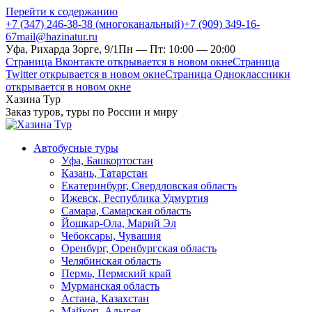
Перейти к содержанию
+7 (347) 246-38-38 (многоканальный)
+7 (909) 349-16-
67
mail@hazinatur.ru
Уфа, Рихарда Зорге, 9/1
Пн — Пт: 10:00 — 20:00
Страница Вконтакте открывается в новом окне
Страница
Twitter открывается в новом окне
Страница Одноклассники
открывается в новом окне
Хазина Тур
Заказ туров, туры по России и миру
Автобусные туры
Уфа, Башкортостан
Казань, Татарстан
Екатеринбург, Свердловская область
Ижевск, Республика Удмуртия
Самара, Самарская область
Йошкар-Ола, Марий Эл
Чебоксары, Чувашия
Оренбург, Оренбургская область
Челябинская область
Пермь, Пермский край
Мурманская область
Астана, Казахстан
Майкоп, Адыгея