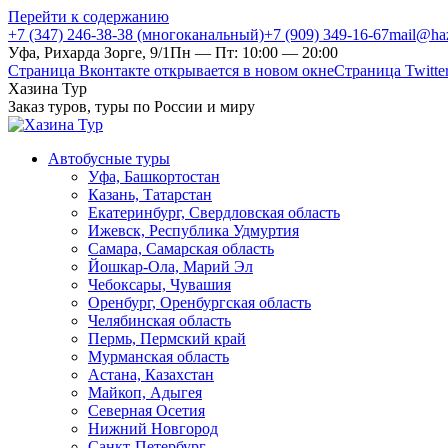
Перейти к содержанию
+7 (347) 246-38-38 (многоканальный)
+7 (909) 349-16-67
mail@haz
Уфа, Рихарда Зорге, 9/1
Пн — Пт: 10:00 — 20:00
Страница Вконтакте открывается в новом окне
Страница Twitte
Хазина Тур
Заказ туров, туры по России и миру
Автобусные туры
Уфа, Башкортостан
Казань, Татарстан
Екатеринбург, Свердловская область
Ижевск, Республика Удмуртия
Самара, Самарская область
Йошкар-Ола, Марий Эл
Чебоксары, Чувашия
Оренбург, Оренбургская область
Челябинская область
Пермь, Пермский край
Мурманская область
Астана, Казахстан
Майкоп, Адыгея
Северная Осетия
Нижний Новгород
Санкт-Петербург