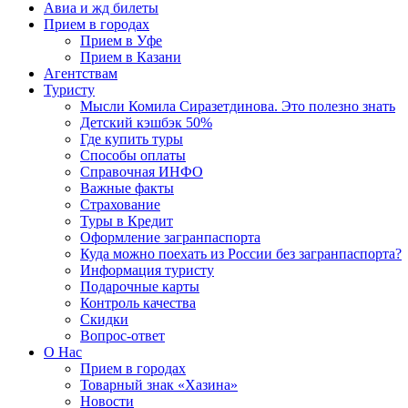
Авиа и жд билеты
Прием в городах
Прием в Уфе
Прием в Казани
Агентствам
Туристу
Мысли Комила Сиразетдинова. Это полезно знать
Детский кэшбэк 50%
Где купить туры
Способы оплаты
Справочная ИНФО
Важные факты
Страхование
Туры в Кредит
Оформление загранпаспорта
Куда можно поехать из России без загранпаспорта?
Информация туристу
Подарочные карты
Контроль качества
Скидки
Вопрос-ответ
О Нас
Прием в городах
Товарный знак «Хазина»
Новости