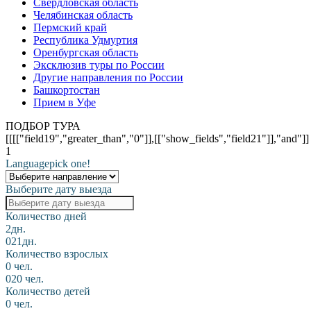
Свердловская область
Челябинская область
Пермский край
Республика Удмуртия
Оренбургская область
Эксклюзив туры по России
Другие направления по России
Башкортостан
Прием в Уфе
ПОДБОР ТУРА
[[[["field19","greater_than","0"]],[["show_fields","field21"]],"and"]]
1
Language
pick one!
Выберите дату выезда
Количество дней
2дн.
0
21дн.
Количество взрослых
0 чел.
0
20 чел.
Количество детей
0 чел.