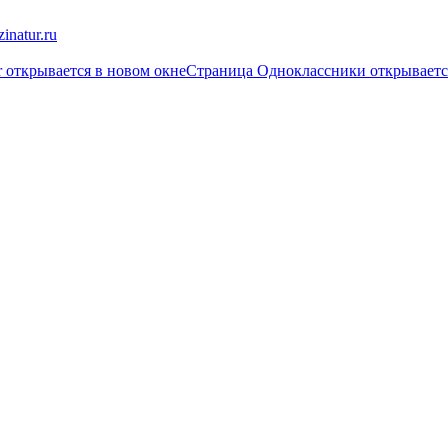
inatur.ru
r открывается в новом окне
Страница Одноклассники открываетс