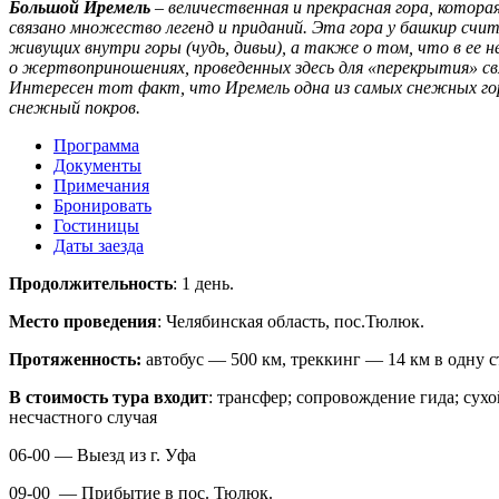
Большой Иремель
–
величественная и прекрасная гора, которая
связано множество легенд и приданий. Эта гора у башкир счи
живущих внутри горы (чудь, дивьи), а также о том, что в ее
о жертвоприношениях, проведенных здесь для «перекрытия» св
Интересен тот факт, что Иремель одна из самых снежных гор 
снежный покров.
Программа
Документы
Примечания
Бронировать
Гостиницы
Даты заезда
Продолжительность
: 1 день.
Место проведения
: Челябинская область, пос.Тюлюк.
Протяженность:
автобус — 500 км, треккинг — 14 км в одну с
В стоимость тура входит
: трансфер; сопровождение гида; сухо
несчастного случая
06-00 — Выезд из г. Уфа
09-00 — Прибытие в пос. Тюлюк.