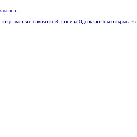
inatur.ru
r открывается в новом окне
Страница Одноклассники открываетс