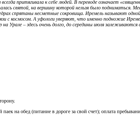
 всегда притягивала к себе людей. В переводе означает «священ
талась святой, на вершину которой нельзя было подниматься. 
 недрах спрятаны несметные сокровища. Иремель называют одно
язи с космосом. А уфологи уверяют, что именно подножие Иреме
на Урале – здесь очень долго, до середины июля залеживаются
торону.
й паек на обед (питание в дороге за свой счет); оплата пребыван