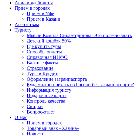
Авиа и жд билеты
Прием в городах
Прием в Уфе
Прием в Казани
Агентствам
Туристу
Мысли Комила Сиразетдинова. Это полезно знать
Детский кэшбэк 50%
Где купить туры
Способы оплаты
Справочная ИНФО
Важные факты
Страхование
Туры в Кредит
Оформление загранпаспорта
Куда можно поехать из России без загранпаспорта?
Информация туристу
Подарочные карты
Контроль качества
Скидки
Вопрос-ответ
О Нас
Прием в городах
Товарный знак «Хазина»
Новости