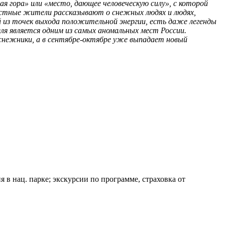
ная гора» или «место, дающее человеческую силу», с которой
Местные жители рассказывают о снежных людях и людях,
й из точек выхода положительной энергии, есть даже легенды
ля является одним из самых аномальных мест России.
 снежники, а в сентябре-октябре уже выпадает новый
ия в нац. парке; экскурсии по программе, страховка от