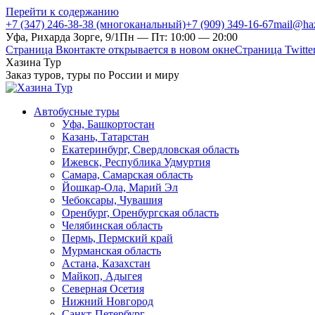
Перейти к содержанию
+7 (347) 246-38-38 (многоканальный)
+7 (909) 349-16-67
mail@haz
Уфа, Рихарда Зорге, 9/1
Пн — Пт: 10:00 — 20:00
Страница Вконтакте открывается в новом окне
Страница Twitte
Хазина Тур
Заказ туров, туры по России и миру
Автобусные туры
Уфа, Башкортостан
Казань, Татарстан
Екатеринбург, Свердловская область
Ижевск, Республика Удмуртия
Самара, Самарская область
Йошкар-Ола, Марий Эл
Чебоксары, Чувашия
Оренбург, Оренбургская область
Челябинская область
Пермь, Пермский край
Мурманская область
Астана, Казахстан
Майкоп, Адыгея
Северная Осетия
Нижний Новгород
Санкт-Петербург